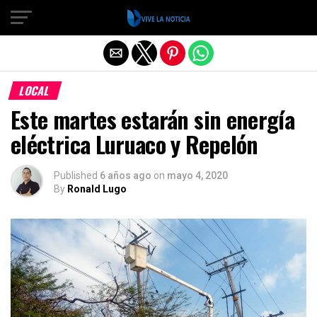
Salir de la versión móvil
LOCAL
Este martes estarán sin energía
eléctrica Luruaco y Repelón
Published
6 años ago
on
mayo 4, 2020
By
Ronald Lugo