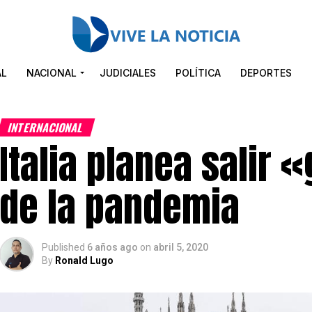
AL
NACIONAL
JUDICIALES
POLÍTICA
DEPORTES
INTERNACIONAL
Italia planea salir
de la pandemia
Published
6 años ago
on
abril 5, 2020
By
Ronald Lugo