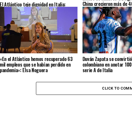
China crecieron más de 
El Atlántico teje dignidad en Italia:
Liliana Borrero muestra como el saber
ancestral se transforma en poder
económico
«En el Atlántico hemos recuperado 63
Duván Zapata se convirtió
mil empleos que se habían perdido en
colombiano en anotar 100 
pandemia»: Elsa Noguera
serie A de Italia
CLICK TO COM