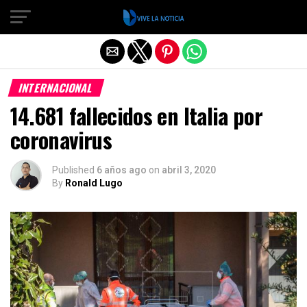
Salir de la versión móvil
INTERNACIONAL
14.681 fallecidos en Italia por
coronavirus
Published
6 años ago
on
abril 3, 2020
By
Ronald Lugo