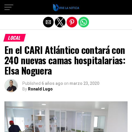
Salir de la versión móvil
LOCAL
En el CARI Atlántico contará con
240 nuevas camas hospitalarias:
Elsa Noguera
Published
6 años ago
on
marzo 23, 2020
By
Ronald Lugo