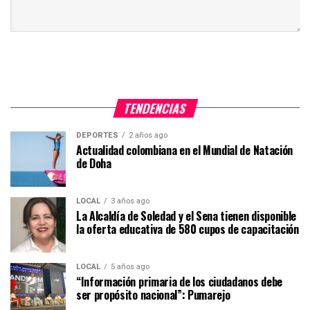
TENDENCIAS
DEPORTES
2 años ago
Actualidad colombiana en el Mundial de Natación
de Doha
LOCAL
3 años ago
La Alcaldía de Soledad y el Sena tienen disponible
la oferta educativa de 580 cupos de capacitación
LOCAL
5 años ago
“Información primaria de los ciudadanos debe
ser propósito nacional”: Pumarejo