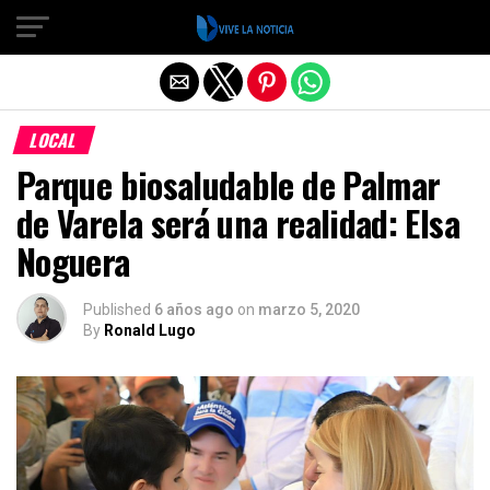
Salir de la versión móvil
LOCAL
Parque biosaludable de Palmar
de Varela será una realidad: Elsa
Noguera
Published
6 años ago
on
marzo 5, 2020
By
Ronald Lugo