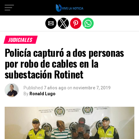
Salir de la versión móvil
JUDICIALES
Policía capturó a dos personas
por robo de cables en la
subestación Rotinet
Published
7 años ago
on
noviembre 7, 2019
By
Ronald Lugo