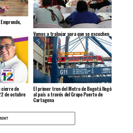
e Emprende,
Vamos a trabajar para que se escuchen
las necesidades del Atlántico: Estefanel
Gutiérrez
 cierre de
El primer tren del Metro de Bogotá llegó
22 de octubre
al país a través del Grupo Puerto de
Cartagena
MENT