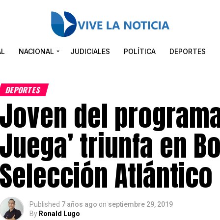
AL
NACIONAL
JUDICIALES
POLÍTICA
DEPORTES
DEPORTES
Joven del programa
Juega’ triunfa en B
Selección Atlántico
Published
7 años ago
on
septiembre 29, 2019
By
Ronald Lugo