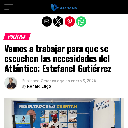
Salir de la versión móvil
POLÍTICA
Vamos a trabajar para que se
escuchen las necesidades del
Atlántico: Estefanel Gutiérrez
Published
7 meses ago
on
enero 9, 2026
By
Ronald Lugo