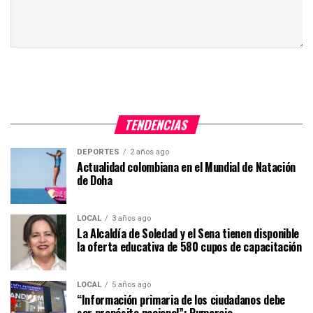
TENDENCIAS
DEPORTES
2 años ago
Actualidad colombiana en el Mundial de Natación
de Doha
LOCAL
3 años ago
La Alcaldía de Soledad y el Sena tienen disponible
la oferta educativa de 580 cupos de capacitación
LOCAL
5 años ago
“Información primaria de los ciudadanos debe
ser propósito nacional”: Pumarejo