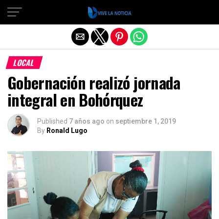
Salir de la versión móvil
LOCAL
Gobernación realizó jornada
integral en Bohórquez
Published
7 años ago
on
septiembre 1, 2019
By
Ronald Lugo