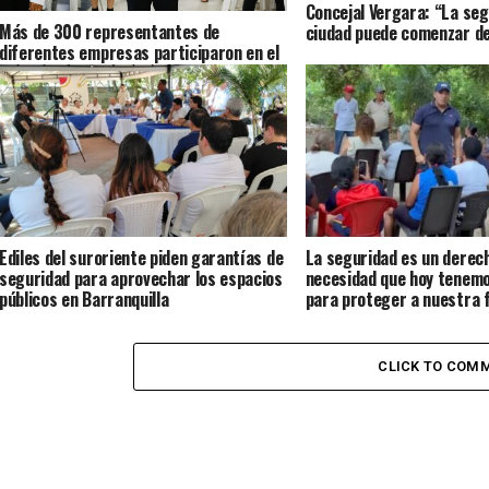
Concejal Vergara: “La seg
Más de 300 representantes de
ciudad puede comenzar d
diferentes empresas participaron en el
4.º Congreso de Seguridad y Salud en el
Trabajo en Soledad
Ediles del suroriente piden garantías de
La seguridad es un derec
seguridad para aprovechar los espacios
necesidad que hoy tenem
públicos en Barranquilla
para proteger a nuestra f
Rumenigge Monsalve
CLICK TO COM