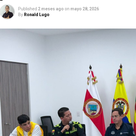
Published
2 meses ago
on
mayo 28, 2026
By
Ronald Lugo