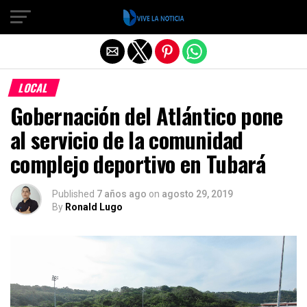
Salir de la versión móvil
LOCAL
Gobernación del Atlántico pone
al servicio de la comunidad
complejo deportivo en Tubará
Published
7 años ago
on
agosto 29, 2019
By
Ronald Lugo