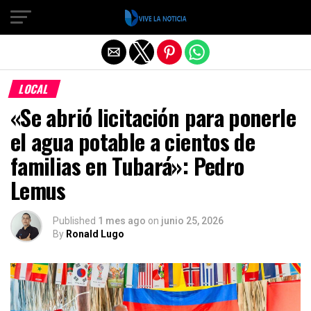
Salir de la versión móvil
LOCAL
«Se abrió licitación para ponerle
el agua potable a cientos de
familias en Tubará»: Pedro
Lemus
Published
1 mes ago
on
junio 25, 2026
By
Ronald Lugo