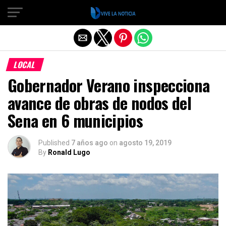
Salir de la versión móvil
LOCAL
Gobernador Verano inspecciona
avance de obras de nodos del
Sena en 6 municipios
Published
7 años ago
on
agosto 19, 2019
By
Ronald Lugo