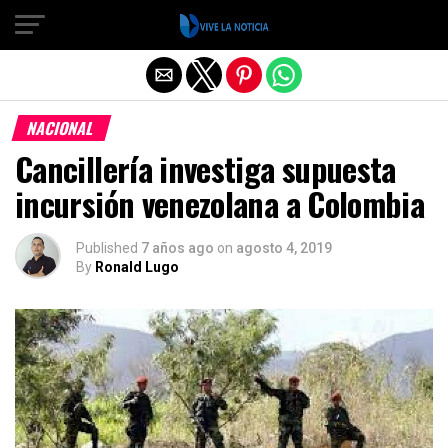
Salir de la versión móvil
NACIONAL
Cancillería investiga supuesta
incursión venezolana a Colombia
Published
7 años ago
on
agosto 4, 2019
By
Ronald Lugo