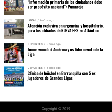
“Información primaria de los ciudadanos debe
ser propósito nacional”: Pumarejo
LOCAL
6 años ago
Atención exclusiva en urgencias y hospitalario,
para los afiliados de NUEVA EPS en Atlántico
DEPORTES
6 años ago
Junior venció al América y es líder invicto de la
Liga
DEPORTES
3 años ago
Clínica de béisbol en Barranquilla con 5 ex
jugadores de Grandes Ligas
Copyright © 2019