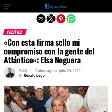
Salir de la versión móvil
POLÍTICA
«Con esta firma sello mi
compromiso con la gente del
Atlántico»: Elsa Noguera
Published
7 años ago
on
julio 24, 2019
By
Ronald Lugo