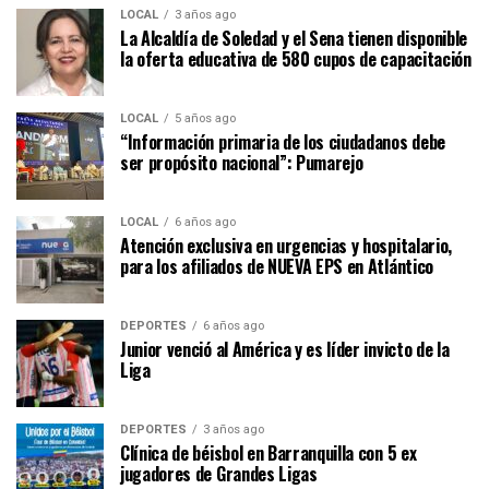
LOCAL
3 años ago
La Alcaldía de Soledad y el Sena tienen disponible
la oferta educativa de 580 cupos de capacitación
LOCAL
5 años ago
“Información primaria de los ciudadanos debe
ser propósito nacional”: Pumarejo
LOCAL
6 años ago
Atención exclusiva en urgencias y hospitalario,
para los afiliados de NUEVA EPS en Atlántico
DEPORTES
6 años ago
Junior venció al América y es líder invicto de la
Liga
DEPORTES
3 años ago
Clínica de béisbol en Barranquilla con 5 ex
jugadores de Grandes Ligas