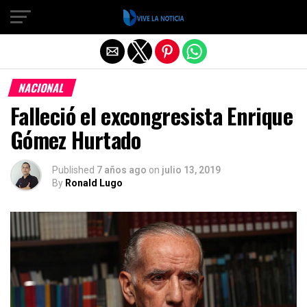
Salir de la versión móvil
NACIONAL
Falleció el excongresista Enrique
Gómez Hurtado
Published
7 años ago
on
julio 13, 2019
By
Ronald Lugo