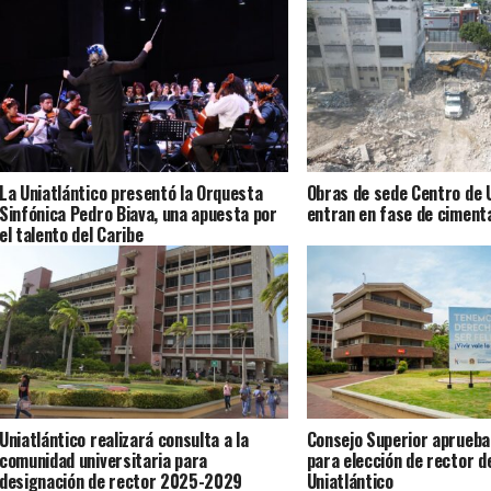
La Uniatlántico presentó la Orquesta
Obras de sede Centro de U
Sinfónica Pedro Biava, una apuesta por
entran en fase de ciment
el talento del Caribe
Uniatlántico realizará consulta a la
Consejo Superior aprueba
comunidad universitaria para
para elección de rector de
designación de rector 2025-2029
Uniatlántico