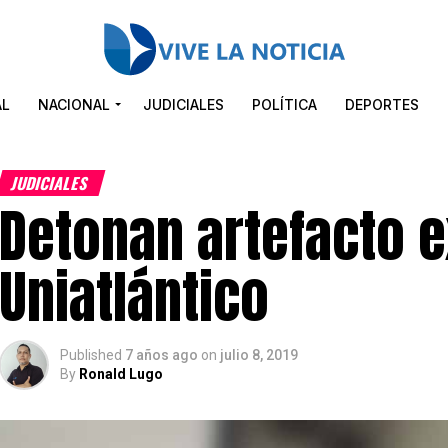
AL
NACIONAL
JUDICIALES
POLÍTICA
DEPORTES
JUDICIALES
Detonan artefacto e
Uniatlántico
Published
7 años ago
on
julio 8, 2019
By
Ronald Lugo