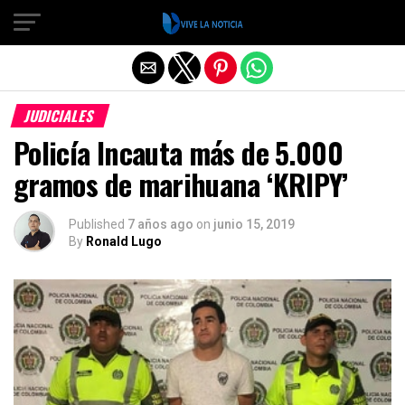
Salir de la versión móvil
JUDICIALES
Policía Incauta más de 5.000
gramos de marihuana ‘KRIPY’
Published
7 años ago
on
junio 15, 2019
By
Ronald Lugo