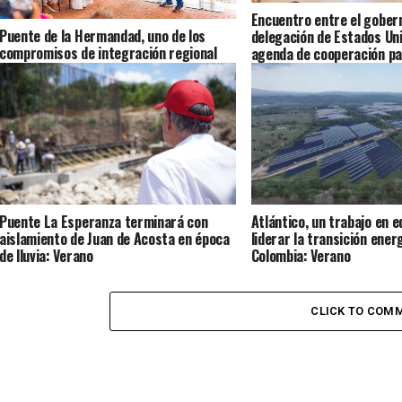
Encuentro entre el gober
Puente de la Hermandad, uno de los
delegación de Estados Un
compromisos de integración regional
agenda de cooperación pa
entre Verano y De la Espriella
desarrollo del Atlántico y
Puente La Esperanza terminará con
Atlántico, un trabajo en e
aislamiento de Juan de Acosta en época
liderar la transición ener
de lluvia: Verano
Colombia: Verano
CLICK TO COM