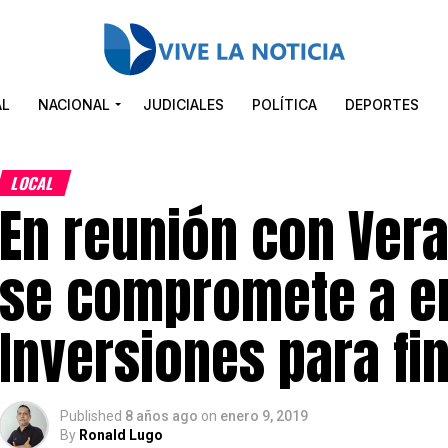
AL
NACIONAL
JUDICIALES
POLÍTICA
DEPORTES
LOCAL
En reunión con Vera
se compromete a en
Inversiones para fi
Published
8 años ago
on
enero 9, 2019
By
Ronald Lugo