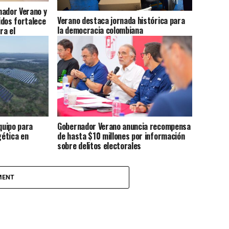
nador Verano y
Verano destaca jornada histórica para
idos fortalece
la democracia colombiana
ra el
 las Américas
quipo para
Gobernador Verano anuncia recompensa
gética en
de hasta $10 millones por información
sobre delitos electorales
MENT