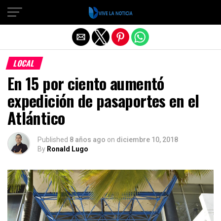
Salir de la versión móvil
LOCAL
En 15 por ciento aumentó
expedición de pasaportes en el
Atlántico
Published
8 años ago
on
diciembre 10, 2018
By
Ronald Lugo