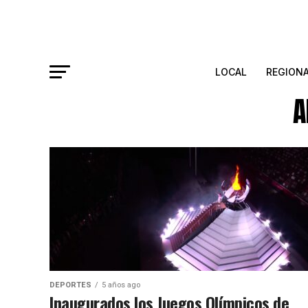
LOCAL
REGION
A
DEPORTES
5 años ago
Inaugurados los Juegos Olímpicos de