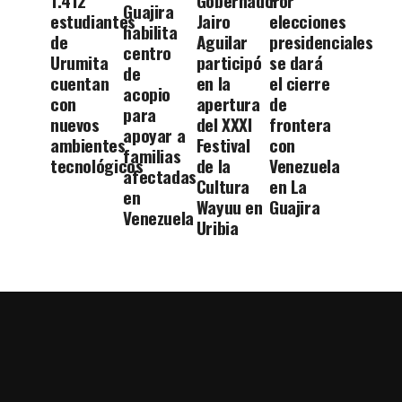
1.412
Gobernador
Por
Guajira
estudiantes
Jairo
elecciones
habilita
de
Aguilar
presidenciales
centro
Urumita
participó
se dará
de
cuentan
en la
el cierre
acopio
con
apertura
de
para
nuevos
del XXXI
frontera
apoyar a
ambientes
Festival
con
familias
tecnológicos
de la
Venezuela
afectadas
Cultura
en La
en
Wayuu en
Guajira
Venezuela
Uribia