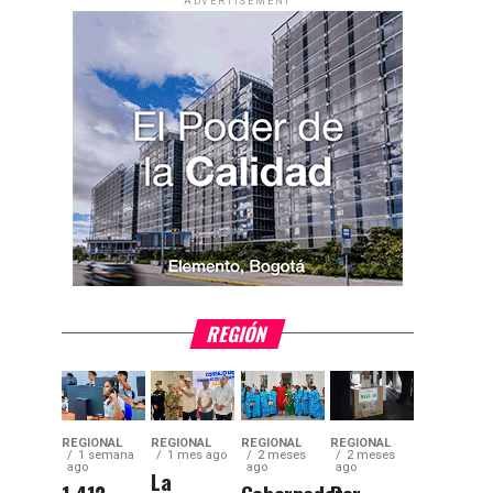
ADVERTISEMENT
REGIÓN
REGIONAL
REGIONAL
REGIONAL
REGIONAL
1 semana
1 mes ago
2 meses
2 meses
ago
ago
ago
La