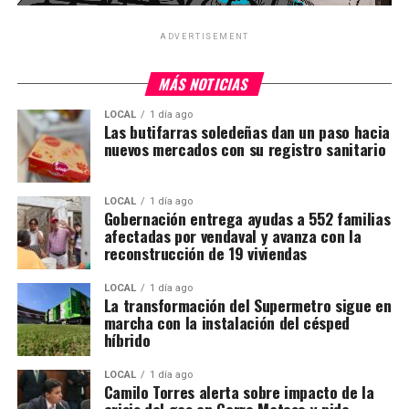
ADVERTISEMENT
MÁS NOTICIAS
LOCAL
1 día ago
Las butifarras soledeñas dan un paso hacia
nuevos mercados con su registro sanitario
LOCAL
1 día ago
Gobernación entrega ayudas a 552 familias
afectadas por vendaval y avanza con la
reconstrucción de 19 viviendas
LOCAL
1 día ago
La transformación del Supermetro sigue en
marcha con la instalación del césped
híbrido
LOCAL
1 día ago
Camilo Torres alerta sobre impacto de la
crisis del gas en Cerro Matoso y pide