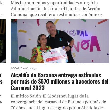
ta
Más herramientas y oportunidades otorgó la
Administración distrital a 41 Juntas de Acción
os
Comunal que recibieron estímulos económicos
para seguir impulsando, desde sus barrios, la
construcción...
LOCAL
4 años ago
a
Alcaldía de Baranoa entrega estímulos
es
por más de $570 millones a hacedores del
Carnaval 2023
e
El mítico Salón ‘El Moderno’, lugar de la
as
convergencia del carnaval de Baranoa por más de
70 años, fue el lugar escogido por la Alcaldía de...