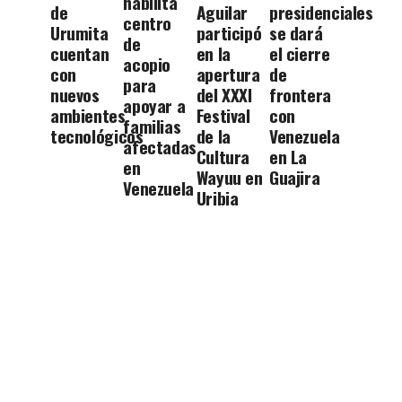
habilita
de
Aguilar
presidenciales
centro
Urumita
participó
se dará
de
cuentan
en la
el cierre
acopio
con
apertura
de
para
nuevos
del XXXI
frontera
apoyar a
ambientes
Festival
con
familias
tecnológicos
de la
Venezuela
afectadas
Cultura
en La
en
Wayuu en
Guajira
Venezuela
Uribia