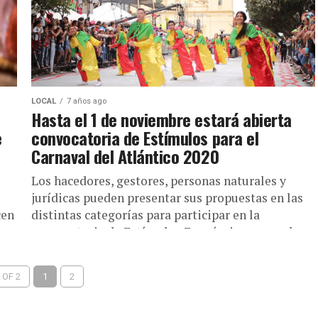
LOCAL
7 años ago
Hasta el 1 de noviembre estará abierta
e
convocatoria de Estímulos para el
Carnaval del Atlántico 2020
Los hacedores, gestores, personas naturales y
jurídicas pueden presentar sus propuestas en las
cen
distintas categorías para participar en la
convocatoria de Estímulos Económicos para el
Carnaval...
 OF 2
1
2