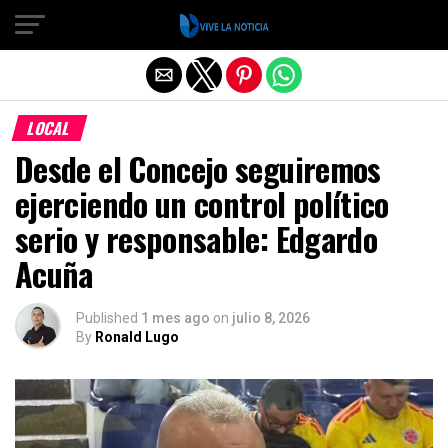
Salir de la versión móvil
LOCAL
Desde el Concejo seguiremos
ejerciendo un control político
serio y responsable: Edgardo
Acuña
Published
1 mes ago
on
julio 8, 2026
By
Ronald Lugo