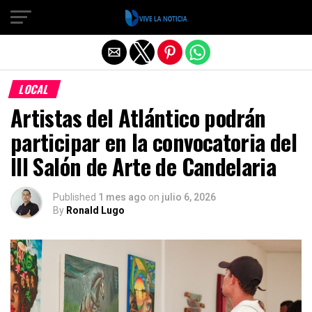
Salir de la versión móvil
LOCAL
Artistas del Atlántico podrán
participar en la convocatoria del
III Salón de Arte de Candelaria
Published
1 mes ago
on
julio 6, 2026
By
Ronald Lugo