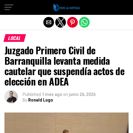
Salir de la versión móvil
LOCAL
Juzgado Primero Civil de
Barranquilla levanta medida
cautelar que suspendía actos de
elección en ADEA
Published
1 mes ago
on
junio 26, 2026
By
Ronald Lugo