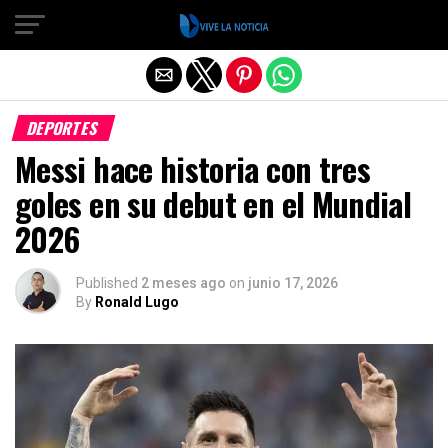
Salir de la versión móvil
DEPORTES
Messi hace historia con tres
goles en su debut en el Mundial
2026
Published
2 meses ago
on
junio 17, 2026
By
Ronald Lugo