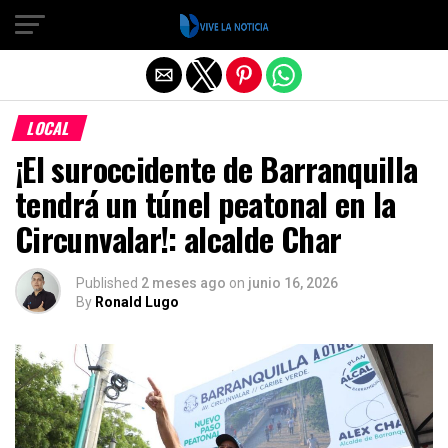
Salir de la versión móvil
LOCAL
¡El suroccidente de Barranquilla
tendrá un túnel peatonal en la
Circunvalar!: alcalde Char
Published
2 meses ago
on
junio 16, 2026
By
Ronald Lugo