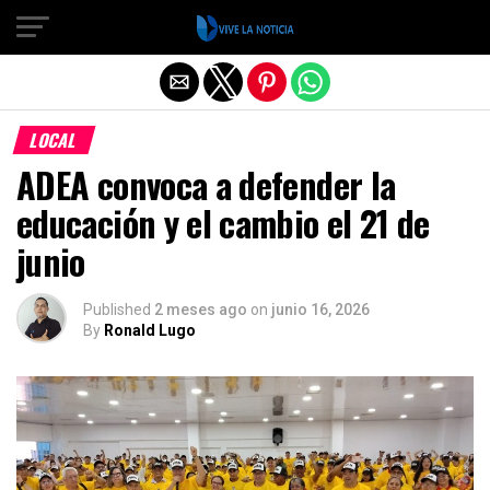
Salir de la versión móvil
LOCAL
ADEA convoca a defender la
educación y el cambio el 21 de
junio
Published
2 meses ago
on
junio 16, 2026
By
Ronald Lugo