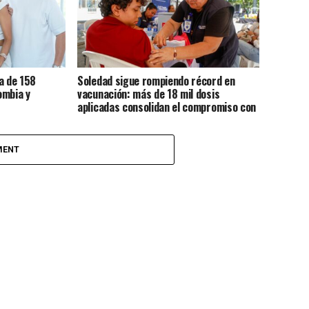
a de 158
Soledad sigue rompiendo récord en
ombia y
vacunación: más de 18 mil dosis
aplicadas consolidan el compromiso con
la salud de sus habitantes
MENT