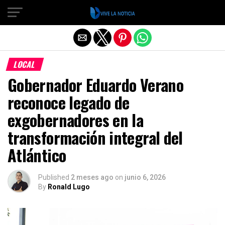
Salir de la versión móvil
LOCAL
Gobernador Eduardo Verano
reconoce legado de
exgobernadores en la
transformación integral del
Atlántico
Published
2 meses ago
on
junio 6, 2026
By
Ronald Lugo