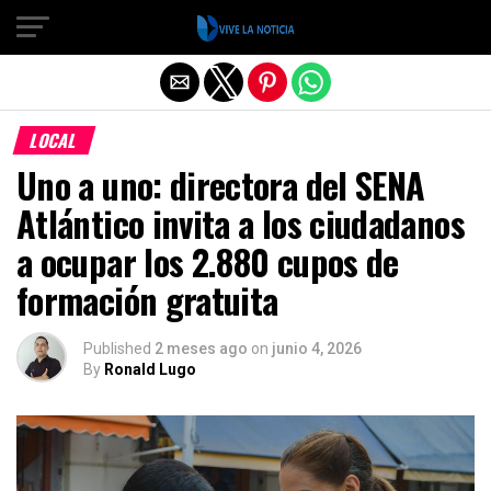
Salir de la versión móvil
LOCAL
Uno a uno: directora del SENA
Atlántico invita a los ciudadanos
a ocupar los 2.880 cupos de
formación gratuita
Published
2 meses ago
on
junio 4, 2026
By
Ronald Lugo