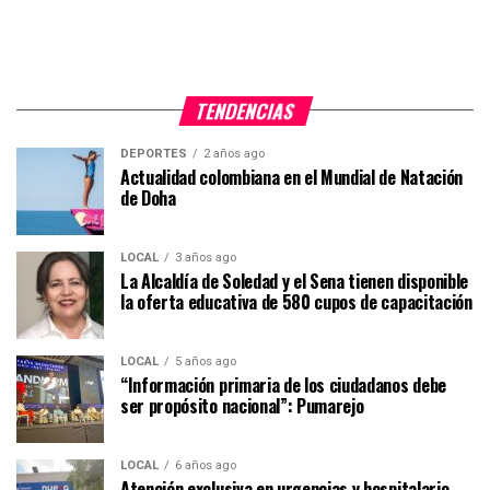
TENDENCIAS
DEPORTES
2 años ago
Actualidad colombiana en el Mundial de Natación
de Doha
LOCAL
3 años ago
La Alcaldía de Soledad y el Sena tienen disponible
la oferta educativa de 580 cupos de capacitación
LOCAL
5 años ago
“Información primaria de los ciudadanos debe
ser propósito nacional”: Pumarejo
LOCAL
6 años ago
Atención exclusiva en urgencias y hospitalario,