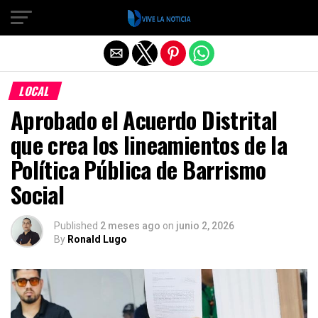
Salir de la versión móvil
LOCAL
Aprobado el Acuerdo Distrital
que crea los lineamientos de la
Política Pública de Barrismo
Social
Published
2 meses ago
on
junio 2, 2026
By
Ronald Lugo