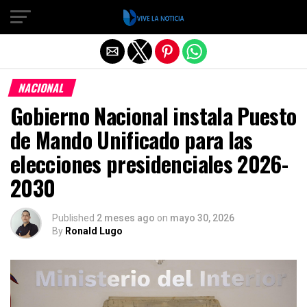
Salir de la versión móvil
NACIONAL
Gobierno Nacional instala Puesto
de Mando Unificado para las
elecciones presidenciales 2026-
2030
Published
2 meses ago
on
mayo 30, 2026
By
Ronald Lugo