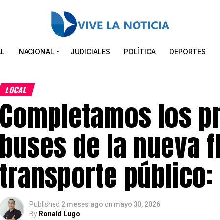
AL
NACIONAL
JUDICIALES
POLÍTICA
DEPORTES
LOCAL
Completamos los pr
buses de la nueva f
transporte público:
Published
2 meses ago
on
mayo 30, 2026
By
Ronald Lugo