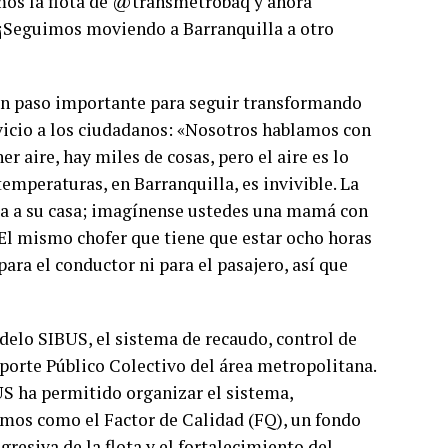
amos la flota de @transmetrobaq y ahora
 ¡Seguimos moviendo a Barranquilla a otro
 un paso importante para seguir transformando
rvicio a los ciudadanos: «Nosotros hablamos con
r aire, hay miles de cosas, pero el aire es lo
emperaturas, en Barranquilla, es invivible. La
ada a su casa; imagínense ustedes una mamá con
 El mismo chofer que tiene que estar ocho horas
 para el conductor ni para el pasajero, así que
delo SIBUS, el sistema de recaudo, control de
porte Público Colectivo del área metropolitana.
US ha permitido organizar el sistema,
smos como el Factor de Calidad (FQ), un fondo
resiva de la flota y el fortalecimiento del