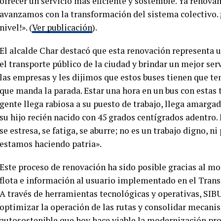
ofrecer un servicio más eficiente y sostenible. Ya renov
avanzamos con la transformación del sistema colectivo.
nivel!». (
Ver publicación
).
El alcalde Char destacó que esta renovación representa
el transporte público de la ciudad y brindar un mejor se
las empresas y les dijimos que estos buses tienen que tene
que manda la parada. Estar una hora en un bus con estas t
gente llega rabiosa a su puesto de trabajo, llega amarg
su hijo recién nacido con 45 grados centígrados adentro.
se estresa, se fatiga, se aburre; no es un trabajo digno, ni
estamos haciendo patria».
Este proceso de renovación ha sido posible gracias al mo
flota e información al usuario implementado en el Trans
A través de herramientas tecnológicas y operativas, SIB
optimizar la operación de las rutas y consolidar mecani
autosostenible que hoy hace viable la modernización prog