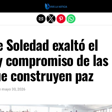
Salir de la versión móvil
e Soledad exaltó el
 y compromiso de las
e construyen paz
n
mayo 30, 2026