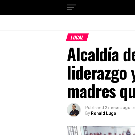
LOCAL
Alcaldía d
liderazgo
madres qu
Published
2 meses ago
o
By
Ronald Lugo