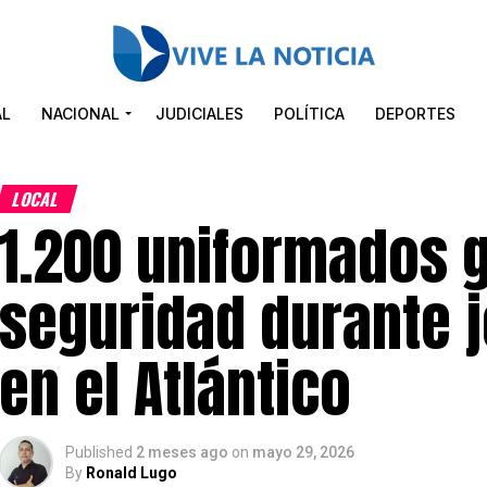
AL
NACIONAL
JUDICIALES
POLÍTICA
DEPORTES
LOCAL
1.200 uniformados g
seguridad durante j
en el Atlántico
Published
2 meses ago
on
mayo 29, 2026
By
Ronald Lugo