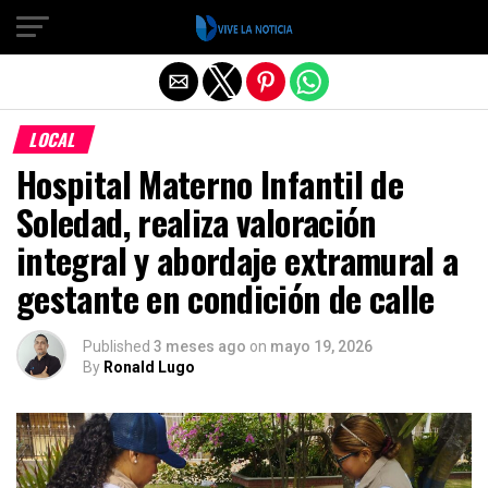
Salir de la versión móvil
LOCAL
Hospital Materno Infantil de
Soledad, realiza valoración
integral y abordaje extramural a
gestante en condición de calle
Published
3 meses ago
on
mayo 19, 2026
By
Ronald Lugo