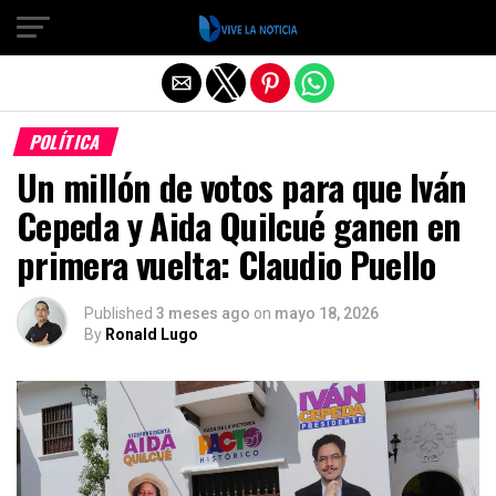
Salir de la versión móvil
POLÍTICA
Un millón de votos para que Iván
Cepeda y Aida Quilcué ganen en
primera vuelta: Claudio Puello
Published
3 meses ago
on
mayo 18, 2026
By
Ronald Lugo