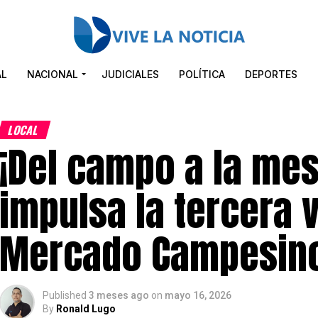
AL
NACIONAL
JUDICIALES
POLÍTICA
DEPORTES
LOCAL
¡Del campo a la mes
impulsa la tercera 
Mercado Campesino
Published
3 meses ago
on
mayo 16, 2026
By
Ronald Lugo