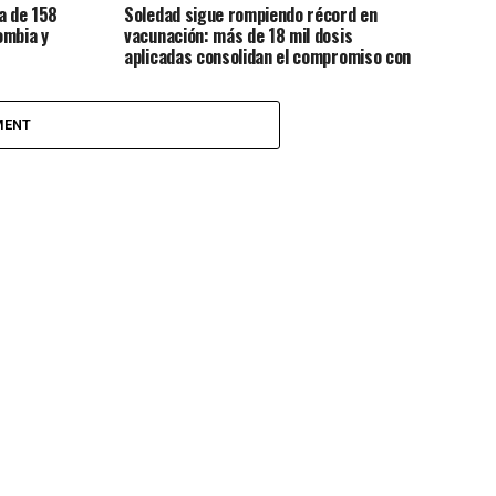
a de 158
Soledad sigue rompiendo récord en
ombia y
vacunación: más de 18 mil dosis
aplicadas consolidan el compromiso con
la salud de sus habitantes
MENT