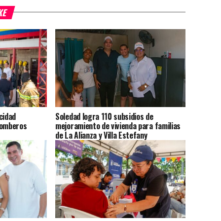
KE
cidad
Soledad logra 110 subsidios de
Bomberos
mejoramiento de vivienda para familias
de La Alianza y Villa Estefany