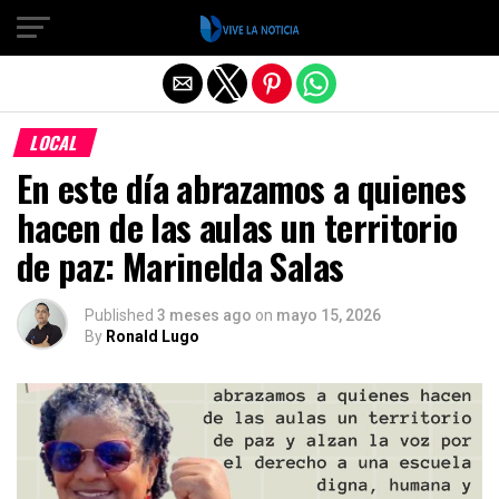
Salir de la versión móvil
LOCAL
En este día abrazamos a quienes
hacen de las aulas un territorio
de paz: Marinelda Salas
Published
3 meses ago
on
mayo 15, 2026
By
Ronald Lugo