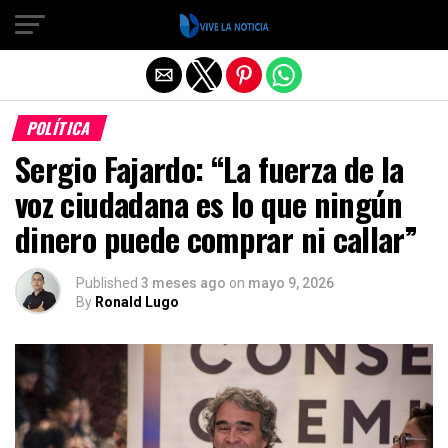
Salir de la versión móvil
POLÍTICA
Sergio Fajardo: “La fuerza de la
voz ciudadana es lo que ningún
dinero puede comprar ni callar”
Published
3 meses ago
on
mayo 9, 2026
By
Ronald Lugo