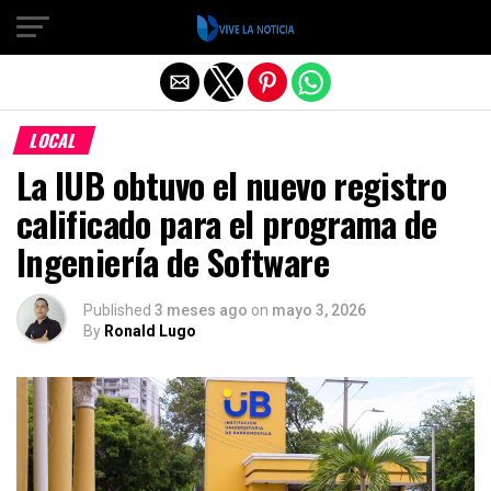
Salir de la versión móvil
LOCAL
La IUB obtuvo el nuevo registro
calificado para el programa de
Ingeniería de Software
Published
3 meses ago
on
mayo 3, 2026
By
Ronald Lugo