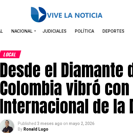
AL
NACIONAL
JUDICIALES
POLÍTICA
DEPORTES
LOCAL
Desde el Diamante d
Colombia vibró con 
Internacional de la
Published
3 meses ago
on
mayo 2, 2026
By
Ronald Lugo