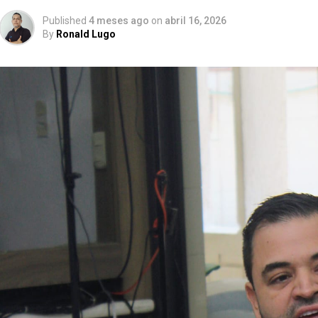
Published
4 meses ago
on
abril 16, 2026
By
Ronald Lugo