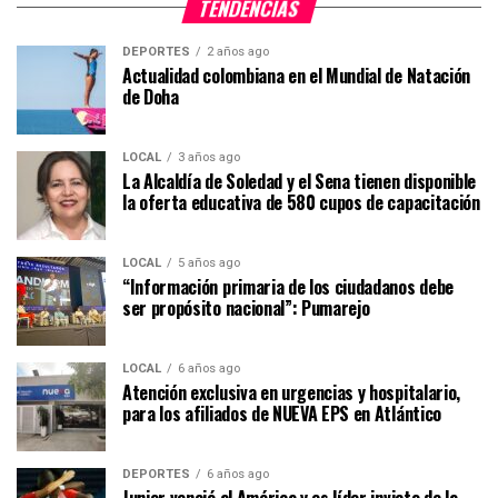
TENDENCIAS
DEPORTES
2 años ago
Actualidad colombiana en el Mundial de Natación
de Doha
LOCAL
3 años ago
La Alcaldía de Soledad y el Sena tienen disponible
la oferta educativa de 580 cupos de capacitación
LOCAL
5 años ago
“Información primaria de los ciudadanos debe
ser propósito nacional”: Pumarejo
LOCAL
6 años ago
Atención exclusiva en urgencias y hospitalario,
para los afiliados de NUEVA EPS en Atlántico
DEPORTES
6 años ago
Junior venció al América y es líder invicto de la