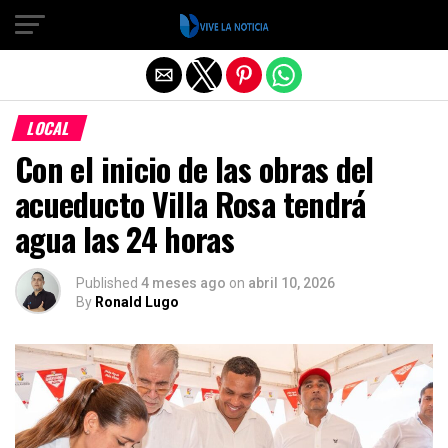
Salir de la versión móvil
LOCAL
Con el inicio de las obras del
acueducto Villa Rosa tendrá
agua las 24 horas
Published
4 meses ago
on
abril 10, 2026
By
Ronald Lugo