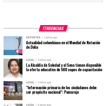
TENDENCIAS
DEPORTES
2 años ago
Actualidad colombiana en el Mundial de Natación
de Doha
LOCAL
3 años ago
La Alcaldía de Soledad y el Sena tienen disponible
la oferta educativa de 580 cupos de capacitación
LOCAL
5 años ago
“Información primaria de los ciudadanos debe
ser propósito nacional”: Pumarejo
LOCAL
6 años ago