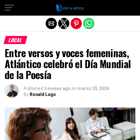
Salir de la versión móvil
LOCAL
Entre versos y voces femeninas,
Atlántico celebró el Día Mundial
de la Poesía
Published
5 meses ago
on
marzo 20, 2026
By
Ronald Lugo