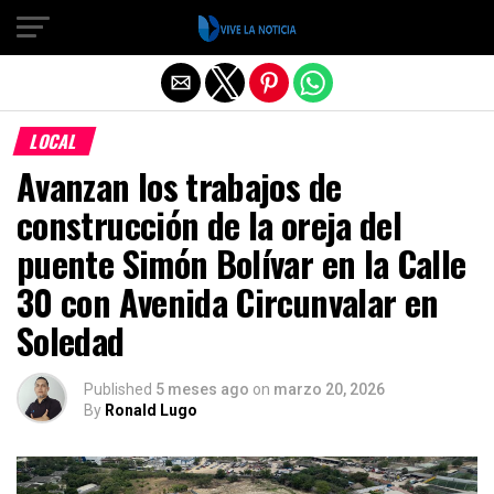
Salir de la versión móvil
LOCAL
Avanzan los trabajos de
construcción de la oreja del
puente Simón Bolívar en la Calle
30 con Avenida Circunvalar en
Soledad
Published
5 meses ago
on
marzo 20, 2026
By
Ronald Lugo