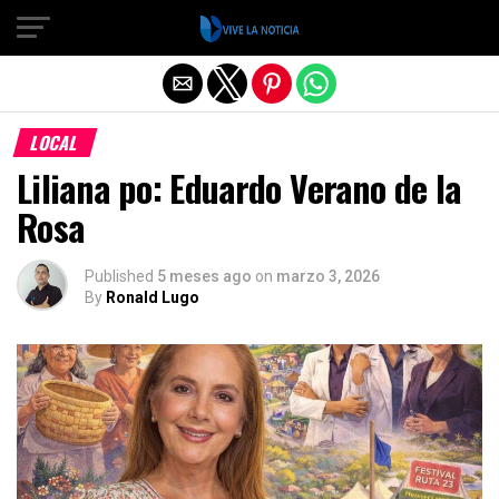
Salir de la versión móvil
LOCAL
Liliana po: Eduardo Verano de la
Rosa
Published
5 meses ago
on
marzo 3, 2026
By
Ronald Lugo