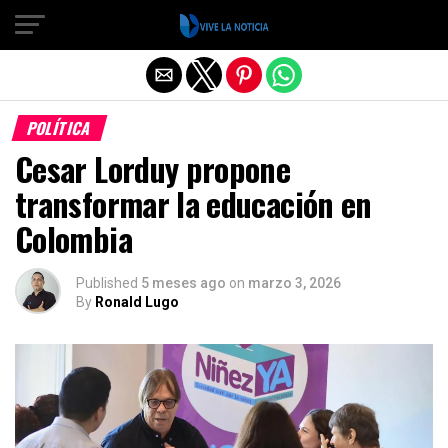
Salir de la versión móvil
POLÍTICA
Cesar Lorduy propone
transformar la educación en
Colombia
Published
5 meses ago
on
marzo 3, 2026
By
Ronald Lugo